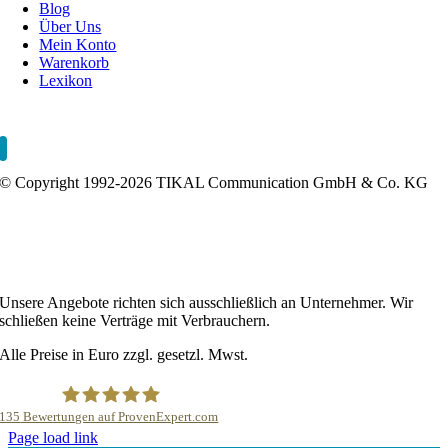
Blog
Über Uns
Mein Konto
Warenkorb
Lexikon
Impressum
AGB
Datenschutzerklärung
Fernwartung
Sitemap
0
© Copyright 1992-2026 TIKAL Communication GmbH & Co. KG
Webshop erstellen lassen
Onlineshop Agentur
Webshop Agentur
Shopware Agentur
WooCommerce Agentur
0
Direktvermarktung
Online-Direktvertrieb
Wettbewerbsanalyse
0
Unsere Angebote richten sich ausschließlich an Unternehmer. Wir
schließen keine Verträge mit Verbrauchern.
Alle Preise in Euro zzgl. gesetzl. Mwst.
135
Bewertungen auf ProvenExpert.com
Page load link