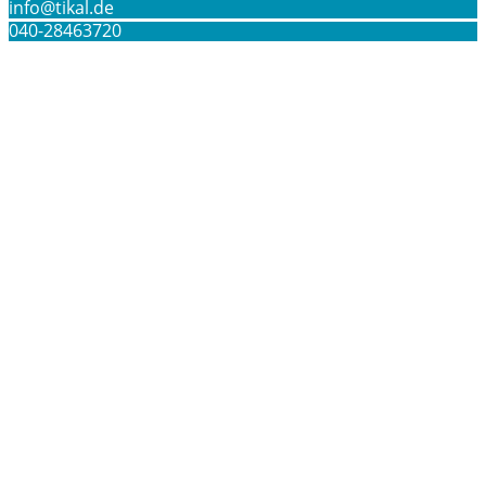
info@tikal.de
TIKAL Communication GmbH &Co.KG
040-28463720