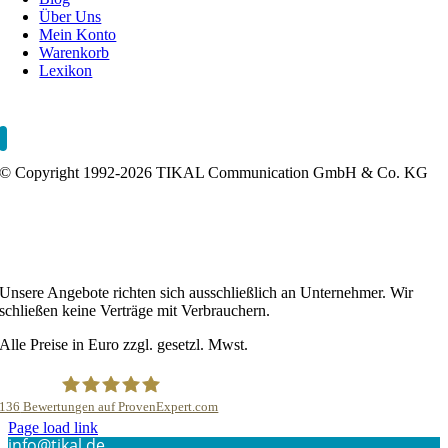
Über Uns
Mein Konto
Warenkorb
Lexikon
Impressum
AGB
Datenschutzerklärung
Fernwartung
Sitemap
0
© Copyright 1992-2026 TIKAL Communication GmbH & Co. KG
Webshop erstellen lassen
Onlineshop Agentur
Webshop Agentur
Shopware Agentur
WooCommerce Agentur
0
Direktvermarktung
Online-Direktvertrieb
Wettbewerbsanalyse
0
Unsere Angebote richten sich ausschließlich an Unternehmer. Wir
schließen keine Verträge mit Verbrauchern.
Alle Preise in Euro zzgl. gesetzl. Mwst.
136
Bewertungen auf ProvenExpert.com
Page load link
info@tikal.de
TIKAL Communication GmbH &Co.KG