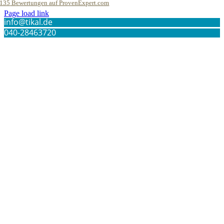
135
Bewertungen auf ProvenExpert.com
Page load link
info@tikal.de
TIKAL Communication GmbH &Co.KG
040-28463720