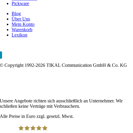
Pickware
Blog
Über Uns
Mein Konto
Warenkorb
Lexikon
Impressum
AGB
Datenschutzerklärung
Fernwartung
Sitemap
0
© Copyright 1992-2026 TIKAL Communication GmbH & Co. KG
Webshop erstellen lassen
Onlineshop Agentur
Webshop Agentur
Shopware Agentur
WooCommerce Agentur
0
Direktvermarktung
Online-Direktvertrieb
Wettbewerbsanalyse
0
Unsere Angebote richten sich ausschließlich an Unternehmer. Wir
schließen keine Verträge mit Verbrauchern.
Alle Preise in Euro zzgl. gesetzl. Mwst.