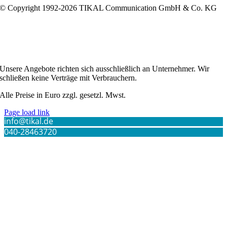
© Copyright 1992-2026 TIKAL Communication GmbH & Co. KG
Webshop erstellen lassen
Onlineshop Agentur
Webshop Agentur
Shopware Agentur
WooCommerce Agentur
0
Direktvermarktung
Online-Direktvertrieb
Wettbewerbsanalyse
0
Unsere Angebote richten sich ausschließlich an Unternehmer. Wir
schließen keine Verträge mit Verbrauchern.
Alle Preise in Euro zzgl. gesetzl. Mwst.
Page load link
info@tikal.de
040-28463720