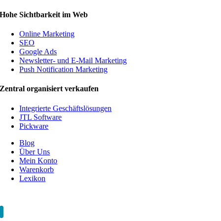
Hohe Sichtbarkeit im Web
Online Marketing
SEO
Google Ads
Newsletter- und E-Mail Marketing
Push Notification Marketing
Zentral organisiert verkaufen
Integrierte Geschäftslösungen
JTL Software
Pickware
Blog
Über Uns
Mein Konto
Warenkorb
Lexikon
Impressum
AGB
Datenschutzerklärung
Fernwartung
Sitemap
0