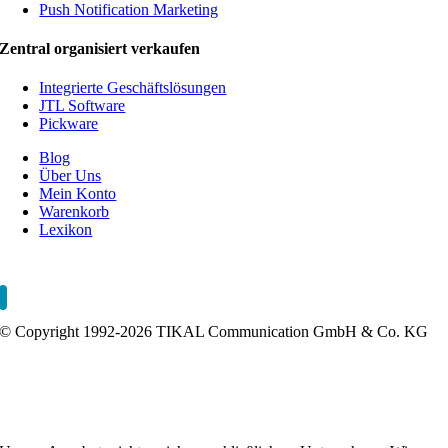
Push Notification Marketing
Zentral organisiert verkaufen
Integrierte Geschäftslösungen
JTL Software
Pickware
Blog
Über Uns
Mein Konto
Warenkorb
Lexikon
Impressum
AGB
Datenschutzerklärung
Fernwartung
Sitemap
0
© Copyright 1992-2026 TIKAL Communication GmbH & Co. KG
Webshop erstellen lassen
Onlineshop Agentur
Webshop Agentur
Shopware Agentur
WooCommerce Agentur
0
Direktvermarktung
Online-Direktvertrieb
Wettbewerbsanalyse
0