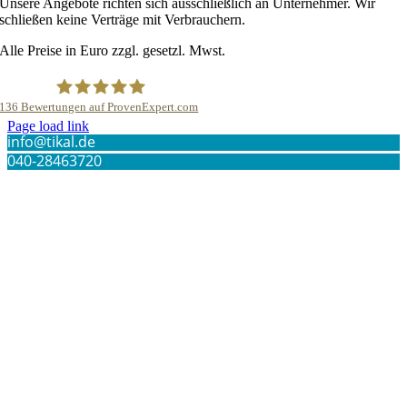
Unsere Angebote richten sich ausschließlich an Unternehmer. Wir
schließen keine Verträge mit Verbrauchern.
Alle Preise in Euro zzgl. gesetzl. Mwst.
136
Bewertungen auf ProvenExpert.com
Page load link
info@tikal.de
TIKAL Communication GmbH &Co.KG
040-28463720